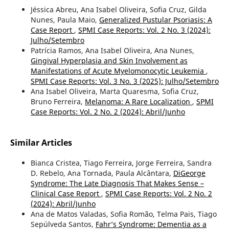
Jéssica Abreu, Ana Isabel Oliveira, Sofia Cruz, Gilda
Nunes, Paula Maio,
Generalized Pustular Psoriasis: A
Case Report
,
SPMI Case Reports: Vol. 2 No. 3 (2024):
Julho/Setembro
Patrícia Ramos, Ana Isabel Oliveira, Ana Nunes,
Gingival Hyperplasia and Skin Involvement as
Manifestations of Acute Myelomonocytic Leukemia
,
SPMI Case Reports: Vol. 3 No. 3 (2025): Julho/Setembro
Ana Isabel Oliveira, Marta Quaresma, Sofia Cruz,
Bruno Ferreira,
Melanoma: A Rare Localization
,
SPMI
Case Reports: Vol. 2 No. 2 (2024): Abril/Junho
Similar Articles
Bianca Cristea, Tiago Ferreira, Jorge Ferreira, Sandra
D. Rebelo, Ana Tornada, Paula Alcântara,
DiGeorge
Syndrome: The Late Diagnosis That Makes Sense –
Clinical Case Report
,
SPMI Case Reports: Vol. 2 No. 2
(2024): Abril/Junho
Ana de Matos Valadas, Sofia Romão, Telma Pais, Tiago
Sepúlveda Santos,
Fahr’s Syndrome: Dementia as a