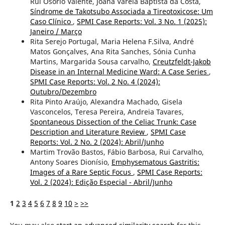
Rui Osório Valente, Joana Varela Baptista da Costa,
Síndrome de Takotsubo Associada a Tireotoxicose: Um
Caso Clínico
,
SPMI Case Reports: Vol. 3 No. 1 (2025):
Janeiro / Março
Rita Serejo Portugal, Maria Helena F.Silva, André
Matos Gonçalves, Ana Rita Sanches, Sónia Cunha
Martins, Margarida Sousa carvalho,
Creutzfeldt-Jakob
Disease in an Internal Medicine Ward: A Case Series
,
SPMI Case Reports: Vol. 2 No. 4 (2024):
Outubro/Dezembro
Rita Pinto Araújo, Alexandra Machado, Gisela
Vasconcelos, Teresa Pereira, Andreia Tavares,
Spontaneous Dissection of the Celiac Trunk: Case
Description and Literature Review
,
SPMI Case
Reports: Vol. 2 No. 2 (2024): Abril/Junho
Martim Trovão Bastos, Fábio Barbosa, Rui Carvalho,
Antony Soares Dionísio,
Emphysematous Gastritis:
Images of a Rare Septic Focus
,
SPMI Case Reports:
Vol. 2 (2024): Edição Especial - Abril/Junho
1
2
3
4
5
6
7
8
9
10
>
>>