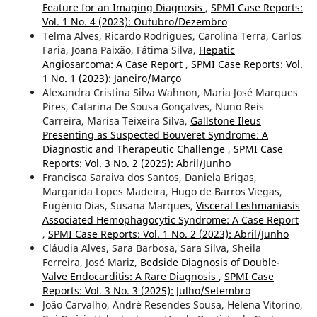
Feature for an Imaging Diagnosis
,
SPMI Case Reports:
Vol. 1 No. 4 (2023): Outubro/Dezembro
Telma Alves, Ricardo Rodrigues, Carolina Terra, Carlos
Faria, Joana Paixão, Fátima Silva,
Hepatic
Angiosarcoma: A Case Report
,
SPMI Case Reports: Vol.
1 No. 1 (2023): Janeiro/Março
Alexandra Cristina Silva Wahnon, Maria José Marques
Pires, Catarina De Sousa Gonçalves, Nuno Reis
Carreira, Marisa Teixeira Silva,
Gallstone Ileus
Presenting as Suspected Bouveret Syndrome: A
Diagnostic and Therapeutic Challenge
,
SPMI Case
Reports: Vol. 3 No. 2 (2025): Abril/Junho
Francisca Saraiva dos Santos, Daniela Brigas,
Margarida Lopes Madeira, Hugo de Barros Viegas,
Eugénio Dias, Susana Marques,
Visceral Leshmaniasis
Associated Hemophagocytic Syndrome: A Case Report
,
SPMI Case Reports: Vol. 1 No. 2 (2023): Abril/Junho
Cláudia Alves, Sara Barbosa, Sara Silva, Sheila
Ferreira, José Mariz,
Bedside Diagnosis of Double-
Valve Endocarditis: A Rare Diagnosis
,
SPMI Case
Reports: Vol. 3 No. 3 (2025): Julho/Setembro
João Carvalho, André Resendes Sousa, Helena Vitorino,