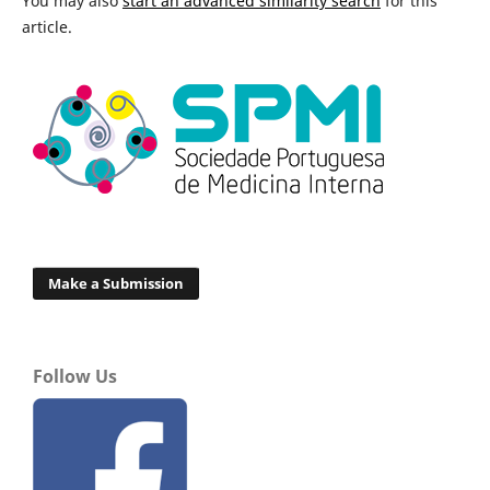
You may also
start an advanced similarity search
for this
article.
Make a Submission
Follow Us