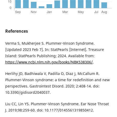
References
Verma S, Mukherjee S. Plummer-Vinson Syndrome.
[Updated 2023 Feb 7]. In: StatPearls [Internet]. Treasure
Island: StatPearls Publishing; 2024. Available from:
https://www.ncbi.nlm.nih.gov/books/NBK538306/
.
Herlihy JD, Badhiwala V, Padilla O, Diaz J, McCallum R.
Plummer-Vinson syndrome: a time for redefinition and new
perspectives. Gastrointest Disord. 2020; 2:408-14. doi:
10.3390/gidisord2040037.
Liu CC, Lin YS. Plummer-Vinson Syndrome. Ear Nose Throat
J. 2019;98:259-60. doi: 10.1177/0145561319850412.