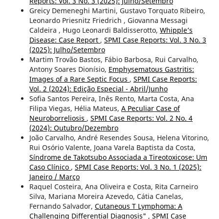
Reports: Vol. 3 No. 3 (2025): Julho/Setembro
Greicy Demeneghi Martini, Gustavo Torquato Ribeiro,
Leonardo Priesnitz Friedrich , Giovanna Messagi
Caldeira , Hugo Leonardi Baldisserotto,
Whipple’s
Disease: Case Report
,
SPMI Case Reports: Vol. 3 No. 3
(2025): Julho/Setembro
Martim Trovão Bastos, Fábio Barbosa, Rui Carvalho,
Antony Soares Dionísio,
Emphysematous Gastritis:
Images of a Rare Septic Focus
,
SPMI Case Reports:
Vol. 2 (2024): Edição Especial - Abril/Junho
Sofia Santos Pereira, Inês Rento, Marta Costa, Ana
Filipa Viegas, Hélia Mateus,
A Peculiar Case of
Neuroborreliosis
,
SPMI Case Reports: Vol. 2 No. 4
(2024): Outubro/Dezembro
João Carvalho, André Resendes Sousa, Helena Vitorino,
Rui Osório Valente, Joana Varela Baptista da Costa,
Síndrome de Takotsubo Associada a Tireotoxicose: Um
Caso Clínico
,
SPMI Case Reports: Vol. 3 No. 1 (2025):
Janeiro / Março
Raquel Costeira, Ana Oliveira e Costa, Rita Carneiro
Silva, Mariana Moreira Azevedo, Cátia Canelas,
Fernando Salvador,
Cutaneous T Lymphoma: A
Challenging Differential Diagnosis"
,
SPMI Case