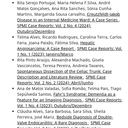
Rita Serejo Portugal, Maria Helena F.Silva, André
Matos Gonçalves, Ana Rita Sanches, Sónia Cunha
Martins, Margarida Sousa carvalho,
Creutzfeldt-Jakob
Disease in an Internal Medicine Ward: A Case Series
,
SPMI Case Reports: Vol. 2 No. 4 (2024):
Outubro/Dezembro
Telma Alves, Ricardo Rodrigues, Carolina Terra, Carlos
Faria, Joana Paixão, Fátima Silva,
Hepatic
Angiosarcoma: A Case Report
,
SPMI Case Reports: Vol.
1 No. 1 (2023): Janeiro/Março
Rita Pinto Araújo, Alexandra Machado, Gisela
Vasconcelos, Teresa Pereira, Andreia Tavares,
Spontaneous Dissection of the Celiac Trunk: Case
Description and Literature Review
,
SPMI Case
Reports: Vol. 2 No. 2 (2024): Abril/Junho
Ana de Matos Valadas, Sofia Romão, Telma Pais, Tiago
Sepúlveda Santos,
Fahr’s Syndrome: Dementia as a
Feature for an Imaging Diagnosis
,
SPMI Case Reports:
Vol. 1 No. 4 (2023): Outubro/Dezembro
Cláudia Alves, Sara Barbosa, Sara Silva, Sheila
Ferreira, José Mariz,
Bedside Diagnosis of Double-
Valve Endocarditis: A Rare Diagnosis
,
SPMI Case