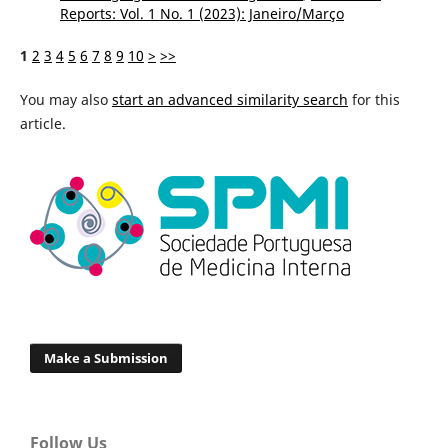
Reports: Vol. 1 No. 1 (2023): Janeiro/Março
1
2
3
4
5
6
7
8
9
10
>
>>
You may also
start an advanced similarity search
for this
article.
Make a Submission
Follow Us