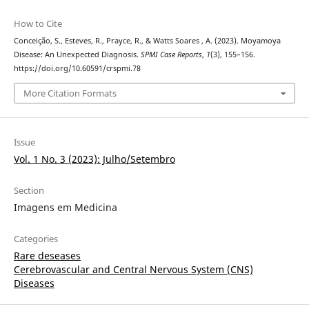
How to Cite
Conceição, S., Esteves, R., Prayce, R., & Watts Soares , A. (2023). Moyamoya
Disease: An Unexpected Diagnosis.
SPMI Case Reports
,
1
(3), 155–156.
https://doi.org/10.60591/crspmi.78
More Citation Formats
Issue
Vol. 1 No. 3 (2023): Julho/Setembro
Section
Imagens em Medicina
Categories
Rare deseases
Cerebrovascular and Central Nervous System (CNS)
Diseases