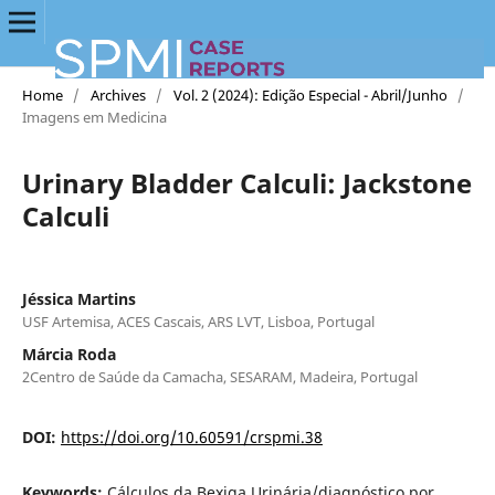
Home
/
Archives
/
Vol. 2 (2024): Edição Especial - Abril/Junho
/
Imagens em Medicina
Urinary Bladder Calculi: Jackstone
Calculi
Jéssica Martins
USF Artemisa, ACES Cascais, ARS LVT, Lisboa, Portugal
Márcia Roda
2Centro de Saúde da Camacha, SESARAM, Madeira, Portugal
DOI:
https://doi.org/10.60591/crspmi.38
Keywords:
Cálculos da Bexiga Urinária/diagnóstico por