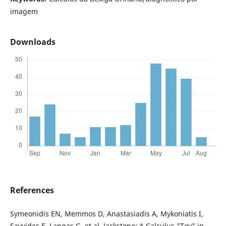
imagem
Downloads
References
Symeonidis EN, Memmos D, Anastasiadis A, Mykoniatis I,
Savvides E, Langas G, et al. Jackstone: A Calculus "Toy" in