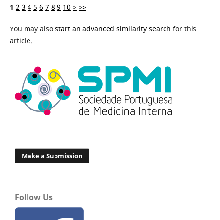
1
2
3
4
5
6
7
8
9
10
>
>>
You may also
start an advanced similarity search
for this
article.
Make a Submission
Follow Us