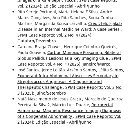
Images of a Rare Septic Focus
,
SPMI Case Reports:
Vol. 2 (2024): Edição Especial - Abril/Junho
Rita Serejo Portugal, Maria Helena F.Silva, André
Matos Gonçalves, Ana Rita Sanches, Sónia Cunha
Martins, Margarida Sousa carvalho,
Creutzfeldt-Jakob
Disease in an Internal Medicine Ward: A Case Series
,
SPMI Case Reports: Vol. 2 No. 4 (2024):
Outubro/Dezembro
Carolina Braga Chaves, Henrique Coimbra Queirós,
Paula Gouveia,
Carbon Monoxide Poisoning: Bilateral
Globus Pallidus Lesions as a Key Imaging Clue
,
SPMI
Case Reports: Vol. 4 No. 1 (2026): Janeiro/Março
José Santos, Jorge Leitão, Arsénio Santos, Lèlita Santos,
Exuberant Intra-Abdominal Abscesses Secondary to
Streptococcus Anginosus: A Diagnostic and
Therapeutic Challenge
,
SPMI Case Reports: Vol. 3 No.
3 (2025): Julho/Setembro
Natã Nascimento de Jesus Graça , Marcelo de Queiroz
Pereira da Silva2, Márcio Luís Duarte,
Retrorectal
Hamartoma: Magnetic Resonance Imaging Diagnosis
of a Congenital Abnormality
,
SPMI Case Reports: Vol.
2 (2024): Edição Especial - Abril/Junho