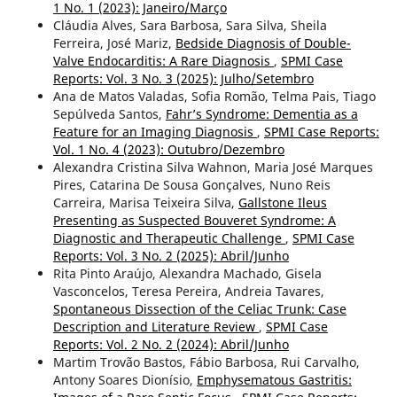
1 No. 1 (2023): Janeiro/Março
Cláudia Alves, Sara Barbosa, Sara Silva, Sheila
Ferreira, José Mariz,
Bedside Diagnosis of Double-
Valve Endocarditis: A Rare Diagnosis
,
SPMI Case
Reports: Vol. 3 No. 3 (2025): Julho/Setembro
Ana de Matos Valadas, Sofia Romão, Telma Pais, Tiago
Sepúlveda Santos,
Fahr’s Syndrome: Dementia as a
Feature for an Imaging Diagnosis
,
SPMI Case Reports:
Vol. 1 No. 4 (2023): Outubro/Dezembro
Alexandra Cristina Silva Wahnon, Maria José Marques
Pires, Catarina De Sousa Gonçalves, Nuno Reis
Carreira, Marisa Teixeira Silva,
Gallstone Ileus
Presenting as Suspected Bouveret Syndrome: A
Diagnostic and Therapeutic Challenge
,
SPMI Case
Reports: Vol. 3 No. 2 (2025): Abril/Junho
Rita Pinto Araújo, Alexandra Machado, Gisela
Vasconcelos, Teresa Pereira, Andreia Tavares,
Spontaneous Dissection of the Celiac Trunk: Case
Description and Literature Review
,
SPMI Case
Reports: Vol. 2 No. 2 (2024): Abril/Junho
Martim Trovão Bastos, Fábio Barbosa, Rui Carvalho,
Antony Soares Dionísio,
Emphysematous Gastritis: