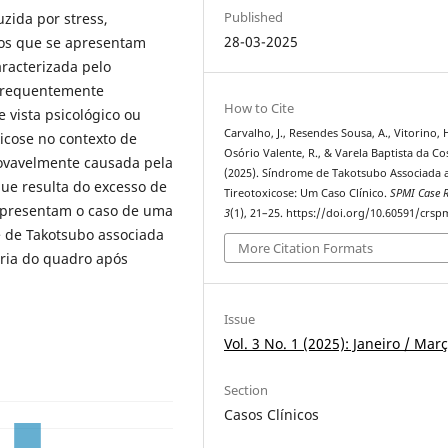
Published
zida por stress,
28-03-2025
sos que se apresentam
racterizada pelo
 frequentemente
How to Cite
 vista psicológico ou
Carvalho, J., Resendes Sousa, A., Vitorino, H
xicose no contexto de
Osório Valente, R., & Varela Baptista da Cos
rovavelmente causada pela
(2025). Síndrome de Takotsubo Associada 
ue resulta do excesso de
Tireotoxicose: Um Caso Clínico.
SPMI Case R
 apresentam o caso de uma
3
(1), 21–25. https://doi.org/10.60591/crsp
 de Takotsubo associada
More Citation Formats
oria do quadro após
Issue
Vol. 3 No. 1 (2025): Janeiro / Mar
Section
Casos Clínicos