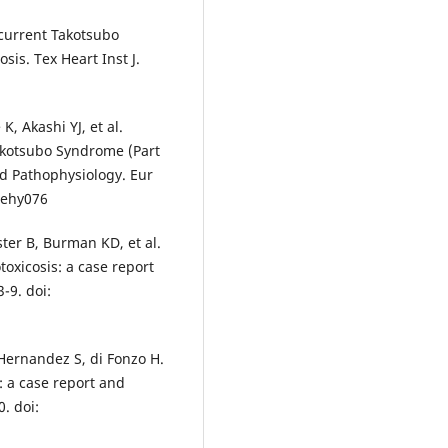
ecurrent Takotsubo
is. Tex Heart Inst J.
K, Akashi YJ, et al.
akotsubo Syndrome (Part
and Pathophysiology. Eur
j/ehy076
ter B, Burman KD, et al.
oxicosis: a case report
-9. doi:
 Hernandez S, di Fonzo H.
 a case report and
. doi: