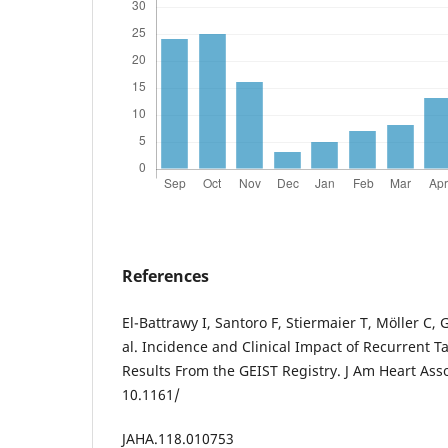
References
El-Battrawy I, Santoro F, Stiermaier T, Möller C, 
al. Incidence and Clinical Impact of Recurrent 
Results From the GEIST Registry. J Am Heart Asso
10.1161/
JAHA.118.010753