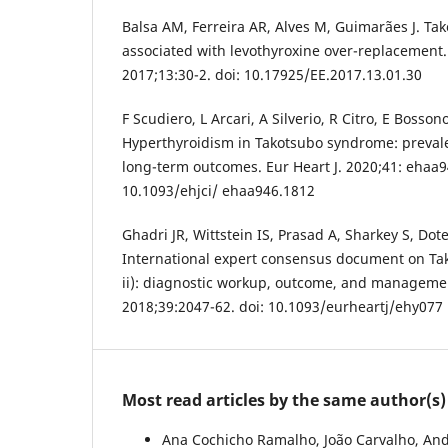
Balsa AM, Ferreira AR, Alves M, Guimarães J. T
associated with levothyroxine over-replacement.
2017;13:30-2. doi: 10.17925/EE.2017.13.01.30
F Scudiero, L Arcari, A Silverio, R Citro, E Bossono
Hyperthyroidism in Takotsubo syndrome: prevalen
long-term outcomes. Eur Heart J. 2020;41: ehaa9
10.1093/ehjci/ ehaa946.1812
Ghadri JR, Wittstein IS, Prasad A, Sharkey S, Dote 
International expert consensus document on Ta
ii): diagnostic workup, outcome, and management
2018;39:2047-62. doi: 10.1093/eurheartj/ehy077
Most read articles by the same author(s)
Ana Cochicho Ramalho, João Carvalho, And