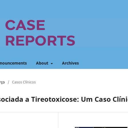
nouncements
About
Archives
rço
/
Casos Clínicos
ciada a Tireotoxicose: Um Caso Clín