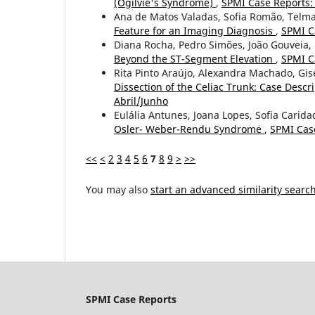
(Ogilvie's Syndrome)
,
SPMI Case Reports:
Ana de Matos Valadas, Sofia Romão, Telma
Feature for an Imaging Diagnosis
,
SPMI C
Diana Rocha, Pedro Simões, João Gouveia, 
Beyond the ST-Segment Elevation
,
SPMI Ca
Rita Pinto Araújo, Alexandra Machado, Gis
Dissection of the Celiac Trunk: Case Descr
Abril/Junho
Eulália Antunes, Joana Lopes, Sofia Caridad
Osler- Weber-Rendu Syndrome
,
SPMI Case
<<
<
2
3
4
5
6
7
8
9
>
>>
You may also
start an advanced similarity searc
SPMI Case Reports