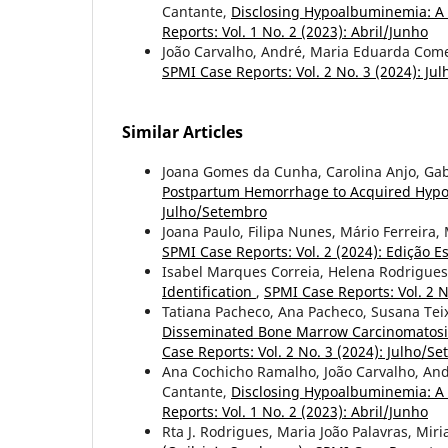
Cantante,
Disclosing Hypoalbuminemia: A 
Reports: Vol. 1 No. 2 (2023): Abril/Junho
João Carvalho, André, Maria Eduarda Co
SPMI Case Reports: Vol. 2 No. 3 (2024): J
Similar Articles
Joana Gomes da Cunha, Carolina Anjo, Gab
Postpartum Hemorrhage to Acquired Hypop
Julho/Setembro
Joana Paulo, Filipa Nunes, Mário Ferreira,
SPMI Case Reports: Vol. 2 (2024): Edição Es
Isabel Marques Correia, Helena Rodrigues
Identification
,
SPMI Case Reports: Vol. 2 N
Tatiana Pacheco, Ana Pacheco, Susana Teix
Disseminated Bone Marrow Carcinomatosis 
Case Reports: Vol. 2 No. 3 (2024): Julho/S
Ana Cochicho Ramalho, João Carvalho, And
Cantante,
Disclosing Hypoalbuminemia: A 
Reports: Vol. 1 No. 2 (2023): Abril/Junho
Rta J. Rodrigues, Maria João Palavras, Mi