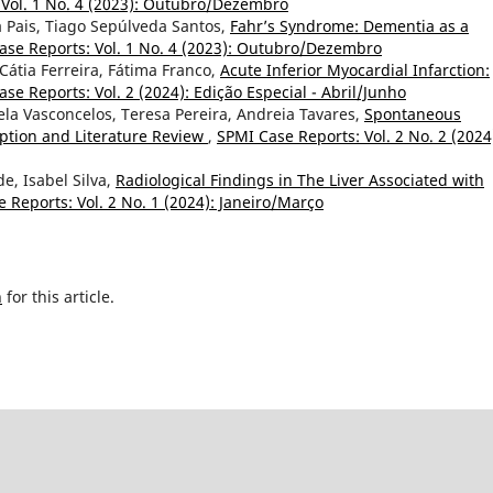
 Vol. 1 No. 4 (2023): Outubro/Dezembro
 Pais, Tiago Sepúlveda Santos,
Fahr’s Syndrome: Dementia as a
ase Reports: Vol. 1 No. 4 (2023): Outubro/Dezembro
Cátia Ferreira, Fátima Franco,
Acute Inferior Myocardial Infarction:
se Reports: Vol. 2 (2024): Edição Especial - Abril/Junho
ela Vasconcelos, Teresa Pereira, Andreia Tavares,
Spontaneous
iption and Literature Review
,
SPMI Case Reports: Vol. 2 No. 2 (2024
e, Isabel Silva,
Radiological Findings in The Liver Associated with
 Reports: Vol. 2 No. 1 (2024): Janeiro/Março
h
for this article.