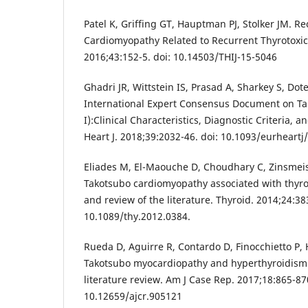
Patel K, Griffing GT, Hauptman PJ, Stolker JM. R
Cardiomyopathy Related to Recurrent Thyrotoxicos
2016;43:152-5. doi: 10.14503/THIJ-15-5046
Ghadri JR, Wittstein IS, Prasad A, Sharkey S, Dote 
International Expert Consensus Document on T
I):Clinical Characteristics, Diagnostic Criteria, 
Heart J. 2018;39:2032-46. doi: 10.1093/eurheart
Eliades M, El-Maouche D, Choudhary C, Zinsmeis
Takotsubo cardiomyopathy associated with thyrot
and review of the literature. Thyroid. 2014;24:383
10.1089/thy.2012.0384.
Rueda D, Aguirre R, Contardo D, Finocchietto P,
Takotsubo myocardiopathy and hyperthyroidism:
literature review. Am J Case Rep. 2017;18:865-870
10.12659/ajcr.905121