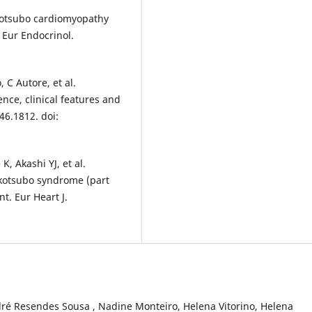
akotsubo cardiomyopathy
 Eur Endocrinol.
, C Autore, et al.
ce, clinical features and
46.1812. doi:
K, Akashi YJ, et al.
kotsubo syndrome (part
. Eur Heart J.
ré Resendes Sousa , Nadine Monteiro, Helena Vitorino, Helena