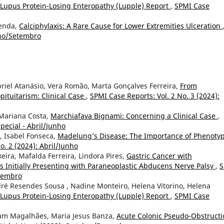
Lupus Protein-Losing Enteropathy (Lupple) Report
,
SPMI Case
menda,
Calciphylaxis: A Rare Cause for Lower Extremities Ulceration
ulho/Setembro
riel Atanásio, Vera Romão, Marta Gonçalves Ferreira,
From
ituitarism: Clinical Case
,
SPMI Case Reports: Vol. 2 No. 3 (2024):
 Mariana Costa,
Marchiafava Bignami: Concerning a Clinical Case
,
pecial - Abril/Junho
, Isabel Fonseca,
Madelung’s Disease: The Importance of Phenoty
o. 2 (2024): Abril/Junho
eira, Mafalda Ferreira, Lindora Pires,
Gastric Cancer with
Initially Presenting with Paraneoplastic Abducens Nerve Palsy
,
S
etembro
ré Resendes Sousa , Nadine Monteiro, Helena Vitorino, Helena
Lupus Protein-Losing Enteropathy (Lupple) Report
,
SPMI Case
riam Magalhães, Maria Jesus Banza,
Acute Colonic Pseudo-Obstructi