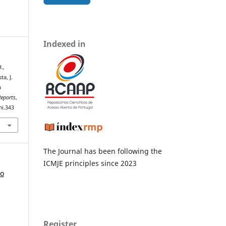
Indexed in
.,
ta, J.
a
eports
,
mi.343
The Journal has been following the
ICMJE principles since 2023
ço
Register