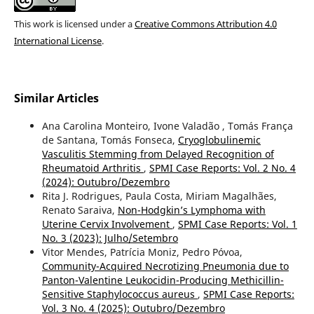
This work is licensed under a
Creative Commons Attribution 4.0
International License
.
Similar Articles
Ana Carolina Monteiro, Ivone Valadão , Tomás França
de Santana, Tomás Fonseca,
Cryoglobulinemic
Vasculitis Stemming from Delayed Recognition of
Rheumatoid Arthritis
,
SPMI Case Reports: Vol. 2 No. 4
(2024): Outubro/Dezembro
Rita J. Rodrigues, Paula Costa, Miriam Magalhães,
Renato Saraiva,
Non-Hodgkin’s Lymphoma with
Uterine Cervix Involvement
,
SPMI Case Reports: Vol. 1
No. 3 (2023): Julho/Setembro
Vitor Mendes, Patrícia Moniz, Pedro Póvoa,
Community-Acquired Necrotizing Pneumonia due to
Panton-Valentine Leukocidin-Producing Methicillin-
Sensitive Staphylococcus aureus
,
SPMI Case Reports:
Vol. 3 No. 4 (2025): Outubro/Dezembro