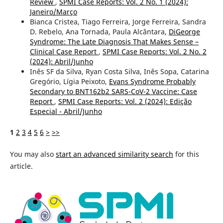
Review
,
SPMI Case Reports: Vol. 2 No. 1 (2024):
Janeiro/Março
Bianca Cristea, Tiago Ferreira, Jorge Ferreira, Sandra
D. Rebelo, Ana Tornada, Paula Alcântara,
DiGeorge
Syndrome: The Late Diagnosis That Makes Sense –
Clinical Case Report
,
SPMI Case Reports: Vol. 2 No. 2
(2024): Abril/Junho
Inês SF da Silva, Ryan Costa Silva, Inês Sopa, Catarina
Gregório, Lígia Peixoto,
Evans Syndrome Probably
Secondary to BNT162b2 SARS-CoV-2 Vaccine: Case
Report
,
SPMI Case Reports: Vol. 2 (2024): Edição
Especial - Abril/Junho
1
2
3
4
5
6
>
>>
You may also
start an advanced similarity search
for this
article.