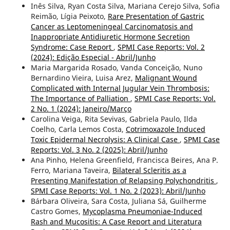
Inês Silva, Ryan Costa Silva, Mariana Cerejo Silva, Sofia
Reimão, Lígia Peixoto,
Rare Presentation of Gastric
Cancer as Leptomeningeal Carcinomatosis and
Inappropriate Antidiuretic Hormone Secretion
Syndrome: Case Report
,
SPMI Case Reports: Vol. 2
(2024): Edição Especial - Abril/Junho
Maria Margarida Rosado, Vanda Conceição, Nuno
Bernardino Vieira, Luisa Arez,
Malignant Wound
Complicated with Internal Jugular Vein Thrombosis:
The Importance of Palliation
,
SPMI Case Reports: Vol.
2 No. 1 (2024): Janeiro/Março
Carolina Veiga, Rita Sevivas, Gabriela Paulo, Ilda
Coelho, Carla Lemos Costa,
Cotrimoxazole Induced
Toxic Epidermal Necrolysis: A Clinical Case
,
SPMI Case
Reports: Vol. 3 No. 2 (2025): Abril/Junho
Ana Pinho, Helena Greenfield, Francisca Beires, Ana P.
Ferro, Mariana Taveira,
Bilateral Scleritis as a
Presenting Manifestation of Relapsing Polychondritis
,
SPMI Case Reports: Vol. 1 No. 2 (2023): Abril/Junho
Bárbara Oliveira, Sara Costa, Juliana Sá, Guilherme
Castro Gomes,
Mycoplasma Pneumoniae-Induced
Rash and Mucositis: A Case Report and Literatura