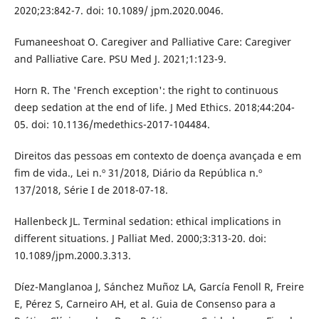
2020;23:842-7. doi: 10.1089/ jpm.2020.0046.
Fumaneeshoat O. Caregiver and Palliative Care: Caregiver
and Palliative Care. PSU Med J. 2021;1:123-9.
Horn R. The 'French exception': the right to continuous
deep sedation at the end of life. J Med Ethics. 2018;44:204-
05. doi: 10.1136/medethics-2017-104484.
Direitos das pessoas em contexto de doença avançada e em
fim de vida., Lei n.º 31/2018, Diário da República n.º
137/2018, Série I de 2018-07-18.
Hallenbeck JL. Terminal sedation: ethical implications in
different situations. J Palliat Med. 2000;3:313-20. doi:
10.1089/jpm.2000.3.313.
Díez-Manglanoa J, Sánchez Muñoz LA, García Fenoll R, Freire
E, Pérez S, Carneiro AH, et al. Guia de Consenso para a