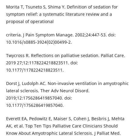
Morita T, Tsuneto S, Shima Y. Definition of sedation for
symptom relief: a systematic literature review and a
proposal of operational
criteria. J Pain Symptom Manage. 2002;24:447-53. doi:
10.1016/s0885-3924(02)00499-2.
Twycross R. Reflections on palliative sedation. Palliat Care.
2019 27;12:1178224218823511. doi:
10.1177/1178224218823511.
Dorst J, Ludolph AC. Non-invasive ventilation in amyotrophic
lateral sclerosis. Ther Adv Neurol Disord.
2019;12:1756286419857040. doi:
10.1177/1756286419857040.
Everett EA, Pedowitz E, Maiser S, Cohen J, Besbris J, Mehta
AK, et al. Top Ten Tips Palliative Care Clinicians Should
Know About Amyotrophic Lateral Sclerosis. J Palliat Med.